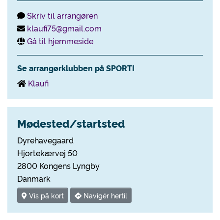
Skriv til arrangøren
klaufi75@gmail.com
Gå til hjemmeside
Se arrangørklubben på SPORTI
Klaufi
Mødested/startsted
Dyrehavegaard
Hjortekærvej 50
2800 Kongens Lyngby
Danmark
Vis på kort
Navigér hertil