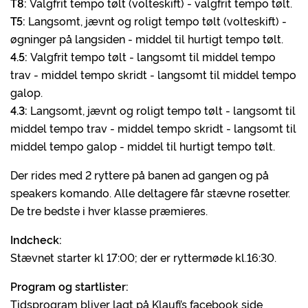
T8:
Valgfrit tempo tølt (volteskift) - valgfrit tempo tølt.
T5:
Langsomt, jævnt og roligt tempo tølt (volteskift) -
øgninger på langsiden - middel til hurtigt tempo tølt.
4.5:
Valgfrit tempo tølt - langsomt til middel tempo
trav - middel tempo skridt - langsomt til middel tempo
galop.
4.3:
Langsomt, jævnt og roligt tempo tølt - langsomt til
middel tempo trav - middel tempo skridt - langsomt til
middel tempo galop - middel til hurtigt tempo tølt.
Der rides med 2 ryttere på banen ad gangen og på
speakers komando. Alle deltagere får stævne rosetter.
De tre bedste i hver klasse præmieres.
Indcheck:
Stævnet starter kl 17:00; der er ryttermøde kl.16:30.
Program og startlister:
Tidsprogram bliver lagt på Klaufi’s facebook side