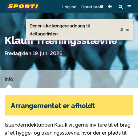
Log ind
Opret profil
Der er ikke længere adgang til
×
deltagerlisten
Klaufi Træningsstævne
Fredag den 19. juni 2026
Info
Arrangementet er afholdt
Islænderrideklubben Klaufi vil gerne invitere til et brag
af et hygge- og træningsstævne, hvor der er plads til