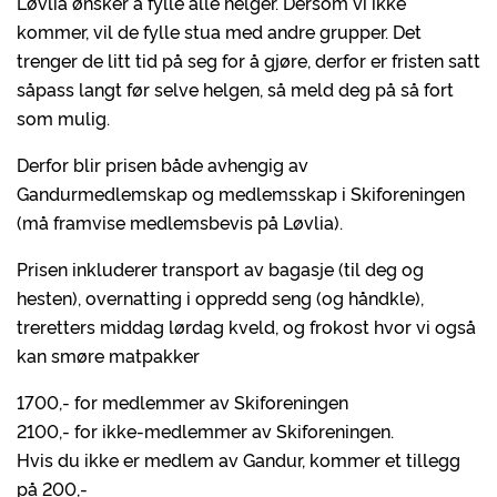
Løvlia ønsker å fylle alle helger. Dersom vi ikke
kommer, vil de fylle stua med andre grupper. Det
trenger de litt tid på seg for å gjøre, derfor er fristen satt
såpass langt før selve helgen, så meld deg på så fort
som mulig.
Derfor blir prisen både avhengig av
Gandurmedlemskap og medlemsskap i Skiforeningen
(må framvise medlemsbevis på Løvlia).
Prisen inkluderer transport av bagasje (til deg og
hesten), overnatting i oppredd seng (og håndkle),
treretters middag lørdag kveld, og frokost hvor vi også
kan smøre matpakker
1700,- for medlemmer av Skiforeningen
2100,- for ikke-medlemmer av Skiforeningen.
Hvis du ikke er medlem av Gandur, kommer et tillegg
på 200,-