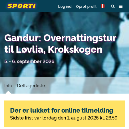
Log ind
Opret profil
Gandur: Overnattingstur
til Løvlia, Krokskogen
5. - 6. september 2026
Info
Deltagerliste
Der er lukket for online tilmelding
Sidste frist var lørdag den 1. august 2026 kl. 23.59.