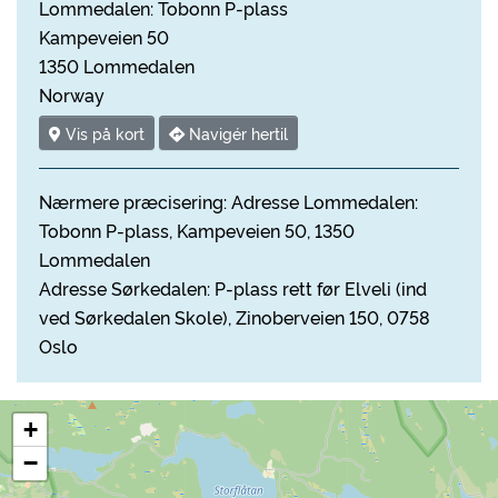
Lommedalen: Tobonn P-plass
Kampeveien 50
1350 Lommedalen
Norway
Vis på kort
Navigér hertil
Nærmere præcisering: Adresse Lommedalen:
Tobonn P-plass, Kampeveien 50, 1350
Lommedalen
Adresse Sørkedalen: P-plass rett før Elveli (ind
ved Sørkedalen Skole), Zinoberveien 150, 0758
Oslo
+
−