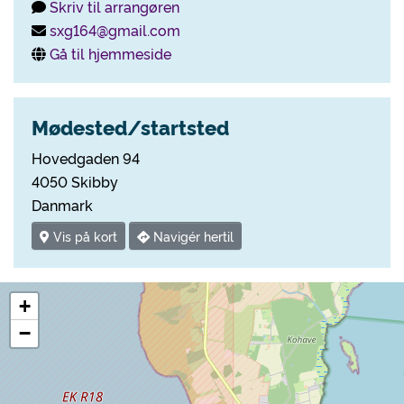
Skriv til arrangøren
sxg164@gmail.com
Gå til hjemmeside
Mødested/startsted
Hovedgaden 94
4050 Skibby
Danmark
Vis på kort
Navigér hertil
+
−