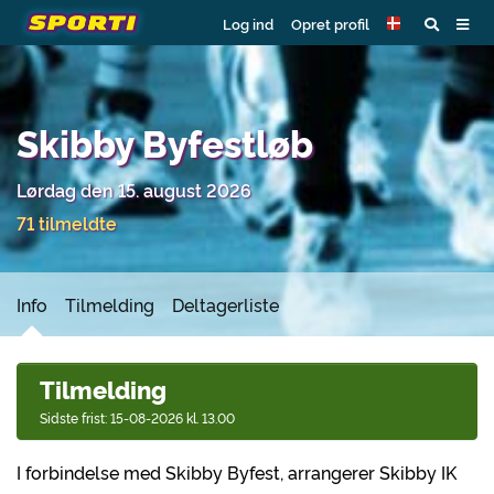
Log ind
Opret profil
Skibby Byfestløb
Lørdag den 15. august 2026
71 tilmeldte
Info
Tilmelding
Deltagerliste
Tilmelding
Sidste frist: 15-08-2026 kl. 13.00
I forbindelse med Skibby
Byfest, arrangerer
Skibby IK