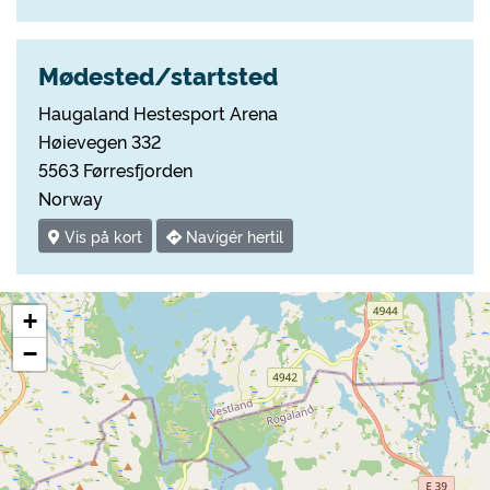
Mødested/startsted
Haugaland Hestesport Arena
Høievegen 332
5563 Førresfjorden
Norway
Vis på kort
Navigér hertil
+
−