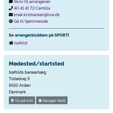
Skriv til arrangøren
40 41 41 72 Camilla
knak.kristiansen@live.dk
Gå til hjemmeside
Se arrangørklubben på SPORTI
Isafold
Mødested/startsted
Isafolds baneanlæg
Tistedvej 3
9510 Arden
Danmark
Vis på kort
Navigér hertil