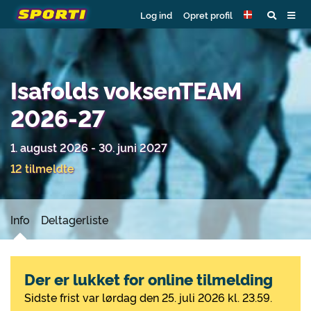
Log ind
Opret profil
Isafolds voksenTEAM
2026-27
1. august 2026 - 30. juni 2027
12 tilmeldte
Info
Deltagerliste
Der er lukket for online tilmelding
Sidste frist var lørdag den 25. juli 2026 kl. 23.59.