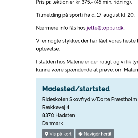
Pris pr. lektion er kr. 375,- (45 min. ridning).
Tilmelding på sporti fra d. 17. august kl. 20.
Nærmere info fås hos
jette@toppur.dk
.
Vi er nogle stykker, der har fået vores heste 
oplevelse.
I stalden hos Malene er der roligt og vi fik l
kunne være spændende at prøve, om Malene 
Mødested/startsted
Rideskolen Skovfryd v/Dorte Præstholm
Rækkevej 4
8370 Hadsten
Danmark
Vis på kort
Navigér hertil