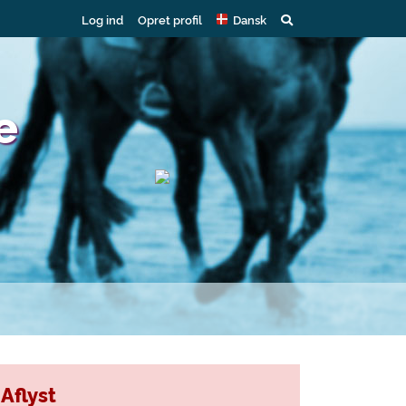
Log ind
Opret profil
Dansk
e
Aflyst