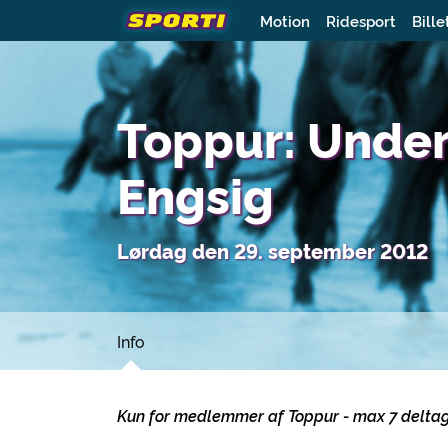
Motion
Ridesport
Bille
Toppur: Unde
Engsig
Lørdag den 29. september 2012
Info
Kun for medlemmer af
Toppur - max 7 delta