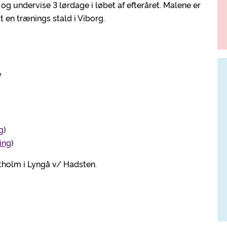
g undervise 3 lørdage i løbet af efteråret. Malene er
t en trænings stald i Viborg.
e
ng
)
ding
)
tholm i Lyngå v/ Hadsten.