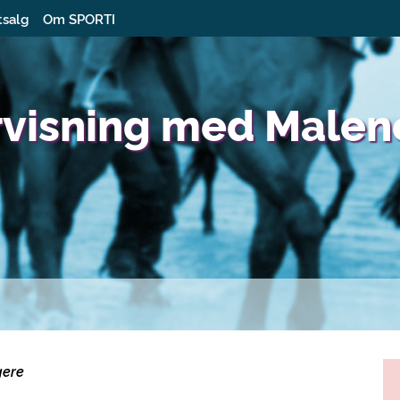
tsalg
Om SPORTI
rvisning med Malen
gere