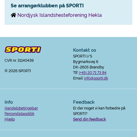
Se arrangørklubben på SPORTI
Nordjysk Islandshesteforening Hekla
Kontakt os
SPORTI I/S
CVR nr. 31140439
Bygmarksvej 6
DK-2605 Brøndby
© 2026 SPORTI
Tlf:
(+45) 20 71 73 84
Email:
info@sporti.dk
Info
Feedback
Handelsbetingelser
Er der noget vi kan forbedre på
Persondatapolitik
SPORTI?
Hjælp
Send din feedback