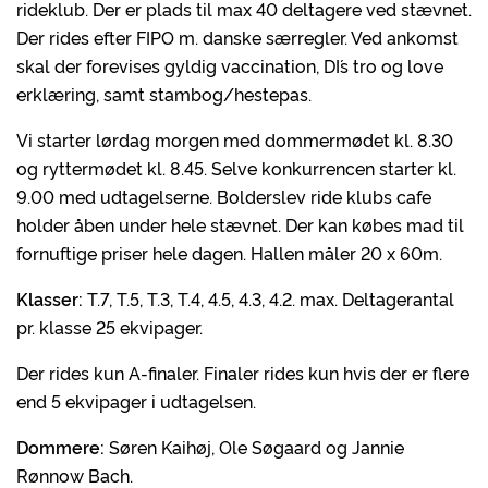
rideklub. Der er plads til max 40 deltagere ved stævnet.
Der rides efter FIPO m. danske særregler. Ved ankomst
skal der forevises gyldig vaccination, DI´s tro og love
erklæring, samt stambog/hestepas.
Vi starter lørdag morgen med dommermødet kl. 8.30
og ryttermødet kl. 8.45. Selve konkurrencen starter kl.
9.00 med udtagelserne. Bolderslev ride klubs cafe
holder åben under hele stævnet. Der kan købes mad til
fornuftige priser hele dagen. Hallen måler 20 x 60m.
Klasser:
T.7, T.5, T.3, T.4, 4.5, 4.3, 4.2. max. Deltagerantal
pr. klasse 25 ekvipager.
Der rides kun A-finaler. Finaler rides kun hvis der er flere
end 5 ekvipager i udtagelsen.
Dommere:
Søren Kaihøj, Ole Søgaard og Jannie
Rønnow Bach.