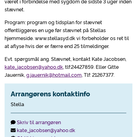
været i forbindelse med sygdom de sidste 3 uger inden
stævnet.
Program: program og tidsplan for stævnet
offentliggøres en uge før stævnet på Stellas
hjemmeside. www.stellasyd.dk vi forbeholder os ret til
at aflyse hvis der er færre end 25 tilmeldinger.
Evt. spørgsmål ang. Stævnet, kontakt Kate Jacobsen,
kate_jacobsen@yahoo.dk
, tlf:24427859. Eller Gitte
Jauernik,
g.jauernik@hotmail.com
, Tlf: 21267377.
Arrangørens kontaktinfo
Stella
Skriv til arrangøren
kate_jacobsen@yahoo.dk