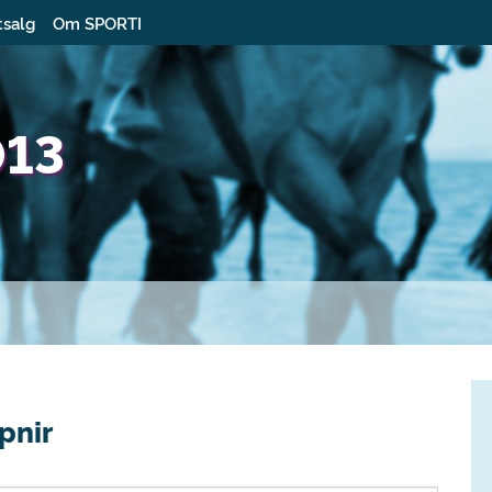
tsalg
Om SPORTI
013
pnir