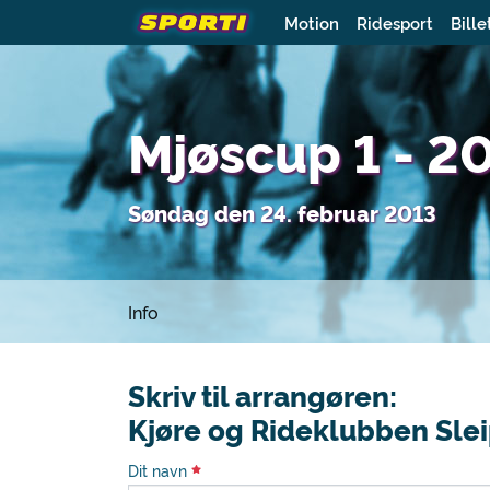
Motion
Ridesport
Bille
Mjøscup 1 - 2
Søndag den 24. februar 2013
Info
Skriv til arrangøren:
Kjøre og Rideklubben Slei
Dit navn