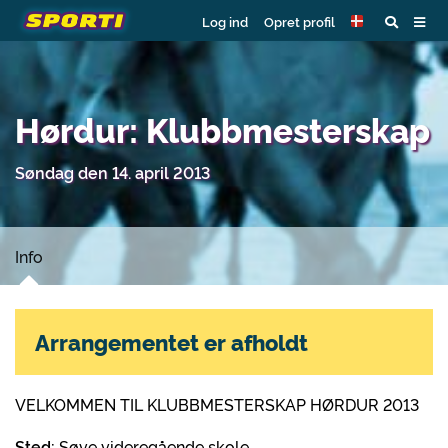
Log ind
Opret profil
Hørdur: Klubbmesterskap
Søndag den 14. april 2013
Info
Arrangementet er afholdt
VELKOMMEN TIL KLUBBMESTERSKAP HØRDUR 2013
Sted:
Søve videregående skole