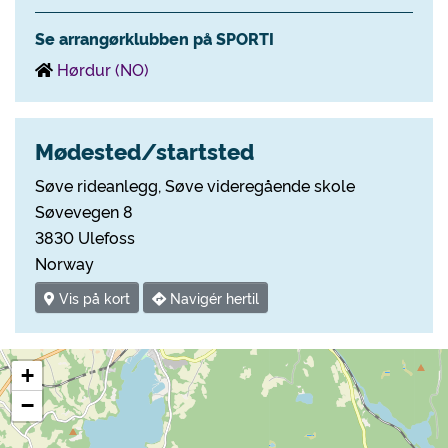
Se arrangørklubben på SPORTI
Hørdur (NO)
Mødested/startsted
Søve rideanlegg, Søve videregående skole
Søvevegen 8
3830 Ulefoss
Norway
Vis på kort
Navigér hertil
+
−