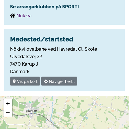
Se arrangørklubben på SPORTI
Nökkvi
Mødested/startsted
Nökkvi ovalbane ved Havredal Gl. Skole
Ulvedalsvej 32
7470 Karup J
Danmark
Vis på kort
Navigér hertil
+
−