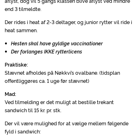
aflyst, dog vil 5 gangs klassen blive aflyst ved mindre
end 3 tilmeldte.
Der rides i heat af 2-3 deltager, og junior rytter vil ride i
heat sammen.
Hesten skal have gyldige vaccinationer
Der forlanges IKKE rytterlicens
Praktiske:
Stævnet afholdes på Nøkkvi’s ovalbane. (tidsplan
offentliggøres ca. 1 uge før stævnet)
Mad:
Ved tilmelding er det muligt at bestille trekant
sandwich til 15 kr. pr. stk.
Der vil være mulighed for at vælge mellem følgende
fyld i sandwich: