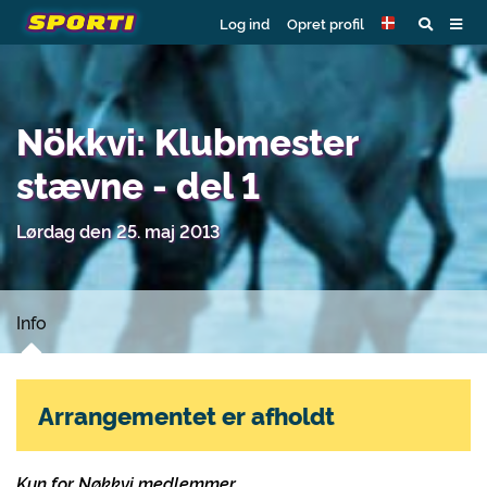
Log ind
Opret profil
Nökkvi: Klubmester
stævne - del 1
Lørdag den 25. maj 2013
Info
Arrangementet er afholdt
Kun for Nøkkvi medlemmer