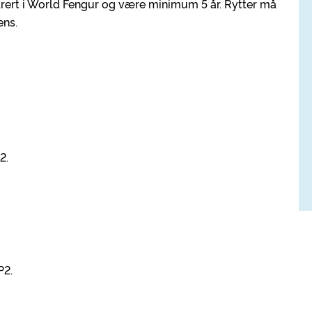
ert i World Fengur og være minimum 5 år. Rytter må
ens.
2.
P2.