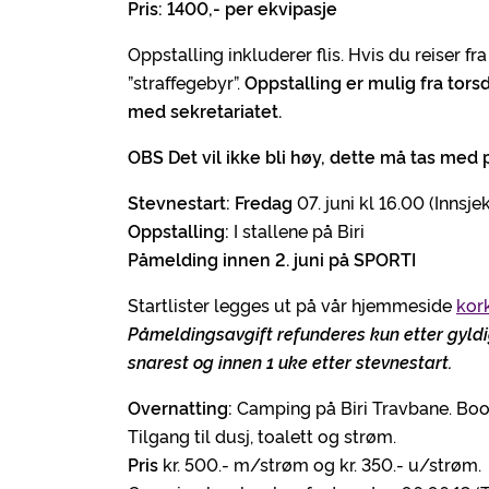
Pris: 1400,- per ekvipasje
Oppstalling inkluderer flis. Hvis du reiser fra
”straffegebyr”.
Oppstalling er mulig fra tors
med sekretariatet.
OBS Det vil ikke bli høy, dette må tas med
Stevnestart: Fredag
07. juni kl 16.00 (Innsje
Oppstalling:
I stallene på Biri
Påmelding innen 2. juni på SPORTI
Startlister legges ut på vår hjemmeside
kork
Påmeldingsavgift refunderes kun etter gyldi
snarest og innen 1 uke etter stevnestart.
Overnatting:
Camping på Biri Travbane. Bo
Tilgang til dusj, toalett og strøm.
Pris
kr. 500.- m/strøm og kr. 350.- u/strøm.