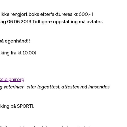
 ikke rengjort boks etterfaktureres kr. 500,- i
dag 06.06.2013 Tidligere oppstalling må avtales
 på egenhånd!!
kking fra kl 10.00)
sleipnir.org
g veterinær- eller legeattest, attesten må innsendes
oking på SPORTI.