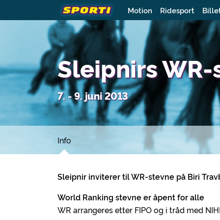
Motion
Ridesport
Bille
Sleipnirs WR-
7. - 9. juni 2013
Info
Sleipnir inviterer til WR-stevne på Biri Travb
World Ranking stevne er åpent for alle
WR arrangeres etter FIPO og i tråd med NIHFs