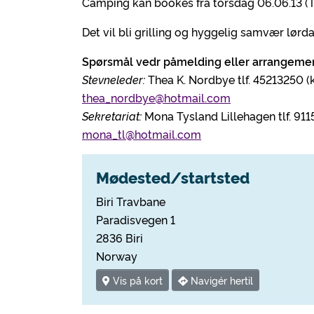
Camping kan bookes fra torsdag 06.06.13 (T
Det vil bli grilling og hyggelig samvær lør
Spørsmål vedr påmelding eller arrangemen
Stevneleder:
Thea K. Nordbye tlf. 45213250 (k
thea_nordbye@hotmail.com
Sekretariat:
Mona Tysland Lillehagen tlf. 911
mona_tl@hotmail.com
Mødested/startsted
Biri Travbane
Paradisvegen 1
2836 Biri
Norway
Vis på kort
Navigér hertil