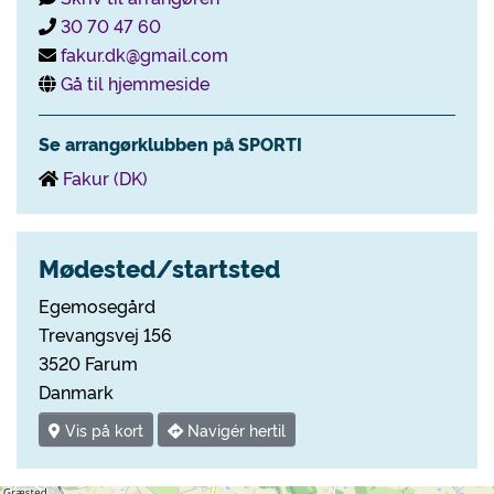
30 70 47 60
fakur.dk@gmail.com
Gå til hjemmeside
Se arrangørklubben på SPORTI
Fakur (DK)
Mødested/startsted
Egemosegård
Trevangsvej 156
3520 Farum
Danmark
Vis på kort
Navigér hertil