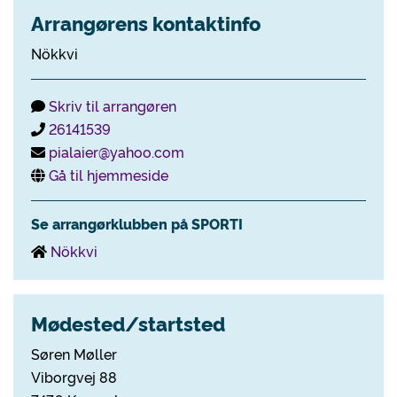
Arrangørens kontaktinfo
Nökkvi
Skriv til arrangøren
26141539
pialaier@yahoo.com
Gå til hjemmeside
Se arrangørklubben på SPORTI
Nökkvi
Mødested/startsted
Søren Møller
Viborgvej 88