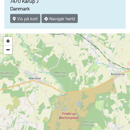
7470 Karup J
Danmark
Vis på kort
Navigér hertil
+
−