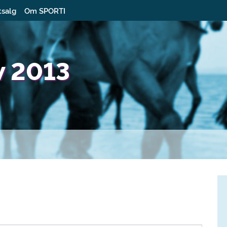
tsalg
Om SPORTI
w 2013