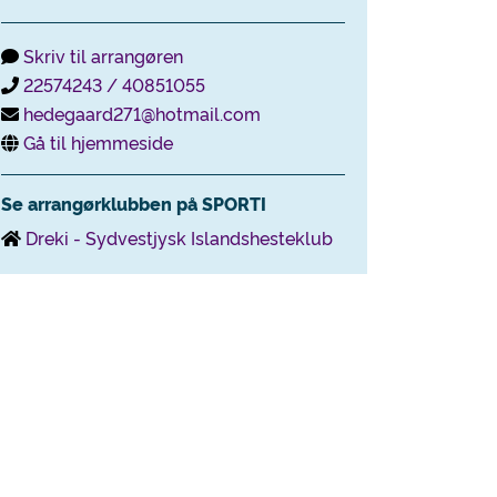
Skriv til arrangøren
22574243 / 40851055
hedegaard271@hotmail.com
Gå til hjemmeside
Se arrangørklubben på SPORTI
Dreki - Sydvestjysk Islandshesteklub