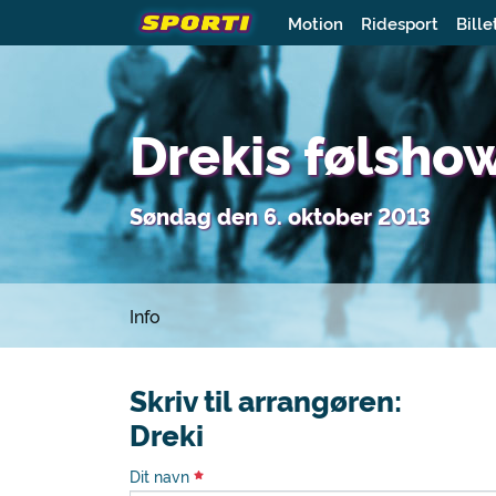
Motion
Ridesport
Bille
Drekis følsho
Søndag den 6. oktober 2013
Info
Skriv til arrangøren:
Dreki
Dit navn