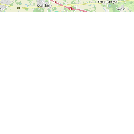
Leaflet
| ©
OpenStreetMap contributors
Kontakt os
SPORTI I/S
CVR nr. 31140439
Bygmarksvej 6
DK-2605 Brøndby
© 2026 SPORTI
Tlf:
(+45) 20 71 73 84
Email:
info@sporti.dk