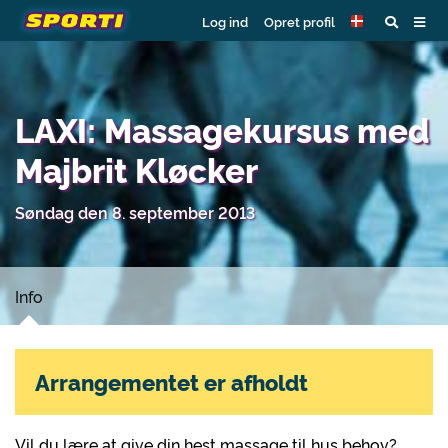
Log ind
Opret profil
LAXI: Massagekursus med
Majbrit Kløcker
Søndag den 8. september 2013
Info
Arrangementet er afholdt
Vil du lære at give din hest massage til hus behov?