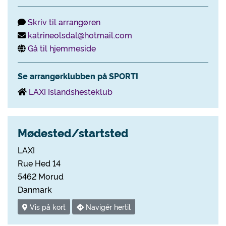
Skriv til arrangøren
katrineolsdal@hotmail.com
Gå til hjemmeside
Se arrangørklubben på SPORTI
LAXI Islandshesteklub
Mødested/startsted
LAXI
Rue Hed 14
5462 Morud
Danmark
Vis på kort
Navigér hertil