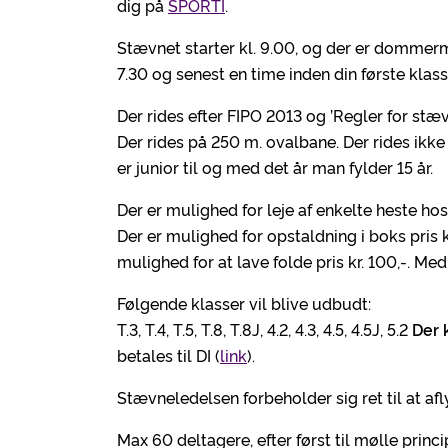
dig på
SPORTI
.
Stævnet starter kl. 9.00, og der er dommermø
7.30 og senest en time inden din første klass
Der rides efter FIPO 2013 og ’Regler for stæ
Der rides på 250 m. ovalbane. Der rides ikke f
er junior til og med det år man fylder 15 år.
Der er mulighed for leje af enkelte heste ho
Der er mulighed for opstaldning i boks pris k
mulighed for at lave folde pris kr. 100,-. Me
Følgende klasser vil blive udbudt:
T.3, T.4, T.5, T.8, T.8J, 4.2, 4.3, 4.5, 4.5J, 5.2
Der 
betales til DI (
link
).
Stævneledelsen forbeholder sig ret til at afl
Max 60 deltagere, efter først til mølle princi