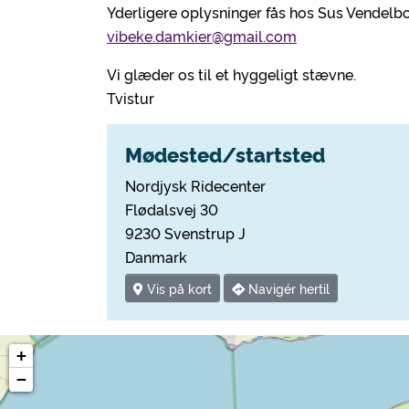
Yderligere oplysninger fås hos Sus Vendelb
vibeke.damkier@gmail.com
Vi glæder os til et hyggeligt stævne.
Tvistur
Mødested/startsted
Nordjysk Ridecenter
Flødalsvej 30
9230 Svenstrup J
Danmark
Vis på kort
Navigér hertil
+
−