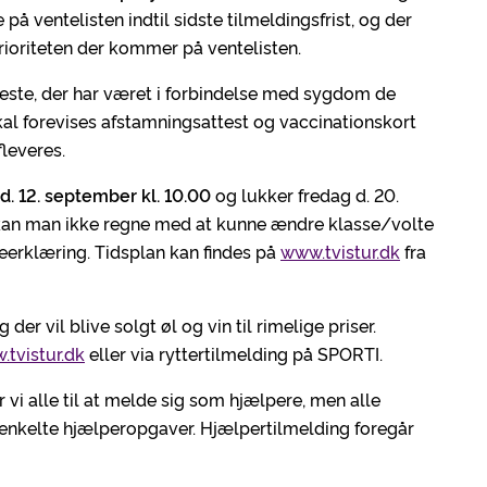
å ventelisten indtil sidste tilmeldingsfrist, og der
prioriteten der kommer på ventelisten.
heste, der har været i forbindelse med sygdom de
al forevises afstamningsattest og vaccinationskort
leveres.
d. 12. september kl. 10.00
og lukker fredag d. 20.
r kan man ikke regne med at kunne ændre klasse/volte
geerklæring. Tidsplan kan findes på
www.tvistur.dk
fra
er vil blive solgt øl og vin til rimelige priser.
tvistur.dk
eller via ryttertilmelding på SPORTI.
 vi alle til at melde sig som hjælpere, men alle
 enkelte hjælperopgaver. Hjælpertilmelding foregår