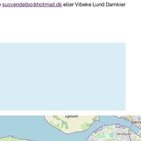
o
susvendelbo@hotmail.dk
eller Vibeke Lund Damkier