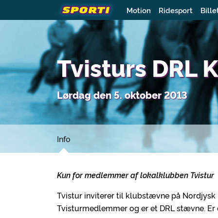
Motion
Ridesport
Bille
Tvisturs DRL 
Lørdag den 5. oktober 2013
Info
Kun for medlemmer af lokalklubben Tvistur
Tvistur inviterer til klubstævne på Nordjysk
Tvisturmedlemmer og er et DRL stævne. Er 