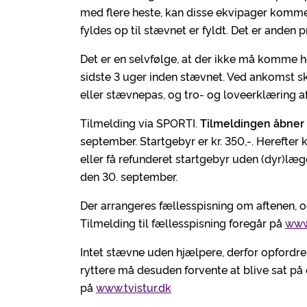
med flere heste, kan disse ekvipager komme p
fyldes op til stævnet er fyldt. Det er anden 
Det er en selvfølge, at der ikke må komme 
sidste 3 uger inden stævnet. Ved ankomst sk
eller stævnepas, og tro- og loveerklæring af
Tilmelding via SPORTI.
Tilmeldingen åbner 
september. Startgebyr er kr. 350,-. Herefte
eller få refunderet startgebyr uden (dyr)læ
den 30. september.
Der arrangeres fællesspisning om aftenen, og d
Tilmelding til fællesspisning foregår på
www.
Intet stævne uden hjælpere, derfor opfordrer
ryttere må desuden forvente at blive sat på
på
www.tvistur.dk