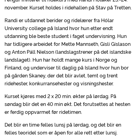
november. Kurset holdes i ridehallen på Stav på Tretten.
Randi er utdannet berider og ridelærer fra Hólar
University college på Island hvor hun etter endt
utdanning ble beste student i faget undervisning. Hun
har tidligere arbeidet for Mette Mannseth, Gísli Gíslason
og Anton Páll Nielson (landslagstrener på det islandske
landslaget). Hun har holdt mange kurs i Norge og
Finland, og underviser til daglig på Island hvor hun bor
på gården Skaney, der det blir avlet, temt og trent
ridehester, konkurransehester og visningshester.
Kurset kjøres med 2 x 20 min. økter på lørdag. På
søndag blir det en 40 min økt. Det forutsettes at hesten
er ferdig oppvarmet før ridetimen.
Det blir en time felles lunsj på lørdag, og det blir en
felles teoridel som er åpen for alle rett etter lunsj.