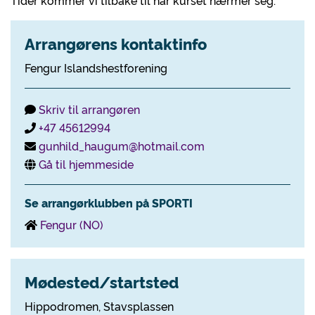
Tider kommer vi tilbake til når kurset nærmer seg.
Arrangørens kontaktinfo
Fengur Islandshestforening
Skriv til arrangøren
+47 45612994
gunhild_haugum@hotmail.com
Gå til hjemmeside
Se arrangørklubben på SPORTI
Fengur (NO)
Mødested/startsted
Hippodromen, Stavsplassen