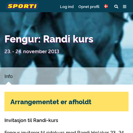
Log ind
Opret profil
Fengur: Randi kurs
23. - 24. november 2013
Info
Arrangementet er afholdt
Invitasjon til Randi-kurs
Fengur inviterer til ridekurs med Randi Holaker 23.-24.