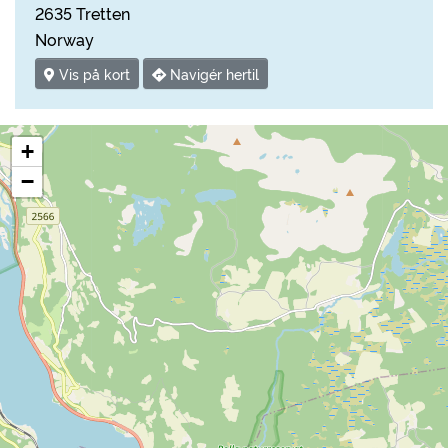
2635 Tretten
Norway
Vis på kort
Navigér hertil
+
−