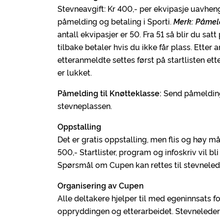
Stevneavgift: Kr 400,- per ekvipasje uavheng
påmelding og betaling i Sporti.
Merk: Påmeldi
antall ekvipasjer er 50. Fra 51 så blir du sat
tilbake betaler hvis du ikke får plass. Ette
etteranmeldte settes først på startlisten etter
er lukket.
Påmelding til Knøtteklasse:
Send påmelding
stevneplassen.
Oppstalling
Det er gratis oppstalling, men flis og høy m
500,- Startlister, program og infoskriv vil bl
Spørsmål om Cupen kan rettes til stevnelede
Organisering av Cupen
Alle deltakere hjelper til med egeninnsats for
oppryddingen og etterarbeidet. Stevneleder