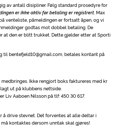
ig av antall disipliner. Følg standard prosedyre for
ngen er ikke aktiv før betaling er registrert.
Max
t på venteliste, påmeldingen er fortsatt åpen, og vi
r anmeldinger godtas mot dobbel betaling. De
 at den er blitt trukket. Dette gjelder etter at Sporti
 til bentefjeld10@gmail.com, betales kontant på
å medbringes. Ikke rengjort boks faktureres med kr
i lagt ut på klubbens nettside.
r Liv Aaboen Nilsson på tlf: 450 30 617.
 å drive stevnet. Det forventes at alle deltar i
 må kontaktes dersom unntak skal gjøres!