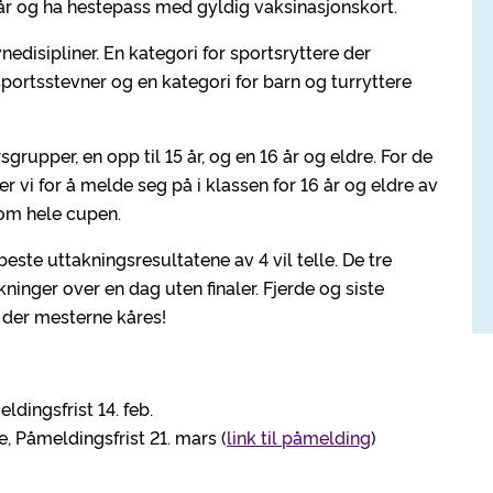
år og ha hestepass med gyldig vaksinasjonskort.
edisipliner. En kategori for sportsryttere der
 sportsstevner og en kategori for barn og turryttere
rupper, en opp til 15 år, og en 16 år og eldre. For de
r vi for å melde seg på i klassen for 16 år og eldre av
nom hele cupen.
ste uttakningsresultatene av 4 vil telle. De tre
ninger over en dag uten finaler. Fjerde og siste
 der mesterne kåres!
ldingsfrist 14. feb.
, Påmeldingsfrist 21. mars (
link til påmelding
)