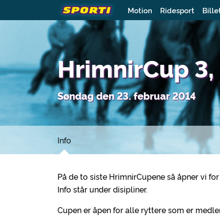
Motion
Ridesport
Bille
HrimnirCup 3,
Søndag den 23. februar 2014
Info
På de to siste HrimnirCupene så åpner vi for
Info står under disipliner.
Cupen er åpen for alle ryttere som er medle