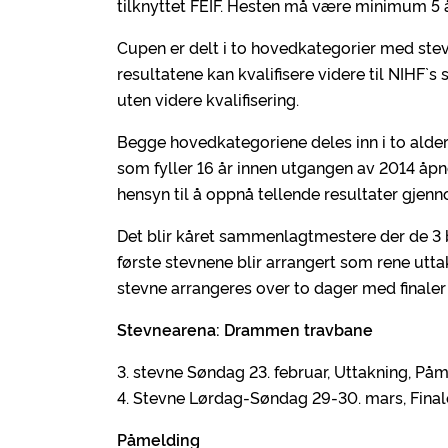
tilknyttet FEIF. Hesten må være minimum 5 
Cupen er delt i to hovedkategorier med stevn
resultatene kan kvalifisere videre til NIHF`s
uten videre kvalifisering.
Begge hovedkategoriene deles inn i to aldersg
som fyller 16 år innen utgangen av 2014 åpne
hensyn til å oppnå tellende resultater gjen
Det blir kåret sammenlagtmestere der de 3 be
første stevnene blir arrangert som rene uttak
stevne arrangeres over to dager med finaler
Stevnearena: Drammen travbane
3. stevne Søndag 23. februar, Uttakning, Påme
4. Stevne Lørdag-Søndag 29-30. mars, Finale
Påmelding