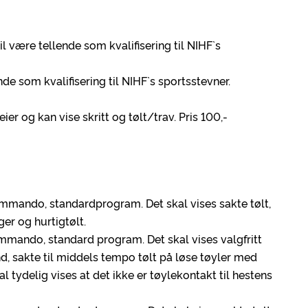
il være tellende som kvalifisering til NIHF`s
nde som kvalifisering til NIHF`s sportsstevner.
ier og kan vise skritt og tølt/trav. Pris 100,-
ommando, standardprogram. Det skal vises sakte tølt,
er og hurtigtølt.
ommando, standard program. Det skal vises valgfritt
nd, sakte til middels tempo tølt på løse tøyler med
l tydelig vises at det ikke er tøylekontakt til hestens