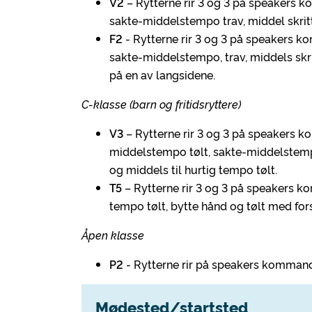
V2
– Rytterne rir 3 og 3 på speakers k
sakte-middelstempo trav, middel skrit
F2
- Rytterne rir 3 og 3 på speakers k
sakte-middelstempo, trav, middels skri
på en av langsidene.
C-klasse (barn og fritidsryttere)
V3
– Rytterne rir 3 og 3 på speakers 
middelstempo tølt, sakte-middelstemp
og middels til hurtig tempo tølt.
T5
– Rytterne rir 3 og 3 på speakers 
tempo tølt, bytte hånd og tølt med fo
Åpen klasse
P2
- Rytterne rir på speakers kommand
Mødested/startsted