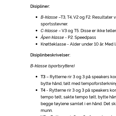
Disipliner:
B-klasse
–T3, T4, V2 og F2. Resultater v
sportsstevner.
C-klasse
– V3 og T5. Disse er ikke telle
Åpen klasse
- P2. Speedpass
Knøtteklasse - Alder under 10 år. Med le
Disiplinbeskrivelser:
B-klasse (sportsryttere)
T3
– Rytterne rir 3 og 3 på speakers k
bytte hånd, tølt med tempoforsterkning
T4
- Rytterne rir 3 og 3 på speakers k
tempo tølt, sakte tempo tølt, bytte hå
begge tøylene samlet i en hånd. Det ska
munn.