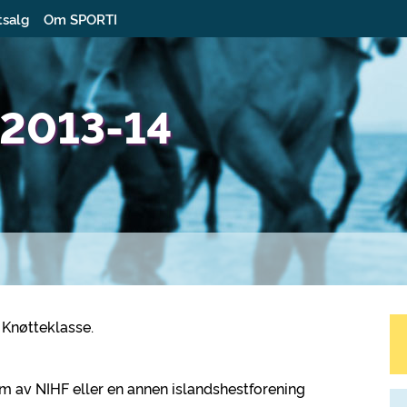
tsalg
Om SPORTI
 2013-14
 Knøtteklasse.
m av NIHF eller en annen islandshestforening