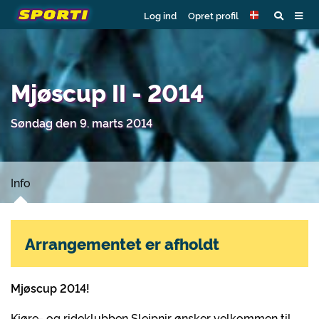
Log ind
Opret profil
Mjøscup II - 2014
Søndag den 9. marts 2014
Info
Arrangementet er afholdt
Mjøscup 2014!
Kjøre- og rideklubben Sleipnir ønsker velkommen til