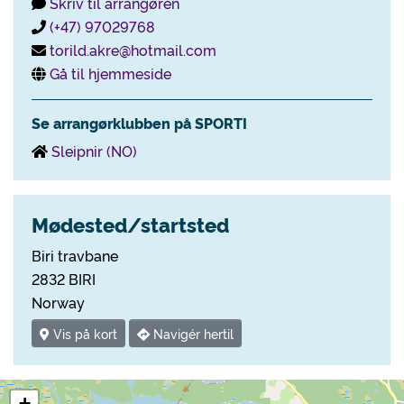
Skriv til arrangøren
(+47) 97029768
torild.akre@hotmail.com
Gå til hjemmeside
Se arrangørklubben på SPORTI
Sleipnir (NO)
Mødested/startsted
Biri travbane
2832 BIRI
Norway
Vis på kort
Navigér hertil
+