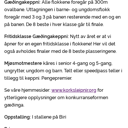
Gæðingakeppni:
Alle flokkene foregår på 300m
ovalbane. Uttagningen i barne- og ungdomsflokk
foregår med 3 og 3 på banen resterende med en og en
på banen. De 8 beste i hver klasse går til finale.
Fritidsklasse Gæðingakeppni:
Nytt av året er at vi
åpner for en egen fritidsklasse i flokkene! Her vil det
også avholdes finaler med de 8 beste plasseringene.
Mjøsmotmestere
kåres i senior 4-gang og 5-gang,
ungrytter, ungdom og barn. Tølt eller speedpass teller i
tillegg til keppni. Pengepremier.
Se våre hjemmesider:
www.korksleipnir.org
for
ytterligere opplysninger om konkurranseformen
gæðinga.
Oppstalling:
I stallene på Biri