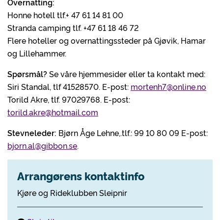
Overnatting:
Honne hotell tlf.+ 47 61 14 81 00
Stranda camping tlf. +47 61 18 46 72
Flere hoteller og overnattingssteder på Gjøvik, Hamar
og Lillehammer.
Spørsmål?
Se våre hjemmesider eller ta kontakt med:
Siri Standal, tlf 41528570. E-post:
mortenh7@online.no
Torild Akre, tlf. 97029768. E-post:
torild.akre@hotmail.com
Stevneleder:
Bjørn Åge Lehne,.tlf.: 99 10 80 09 E-post:
bjorn.al@gibbon.se
.
Arrangørens kontaktinfo
Kjøre og Rideklubben Sleipnir