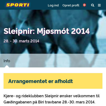
Log ind
Opret profil
Sleipnir: Mjøsmót 2014
28. - 30. marts 2014
Info
Arrangementet er afholdt
Kjøre- og rideklubben Sleipnir ønsker velkommen til
Gæðingabanen på Biri travbane 28.-30. mars 2014.