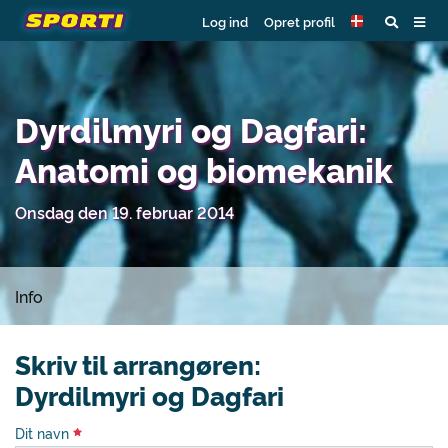
Log ind
Opret profil
Dyrdilmyri og Dagfari:
Anatomi og biomekanik
Onsdag den 19. februar 2014
Info
Skriv til arrangøren:
Dyrdilmyri og Dagfari
Dit navn