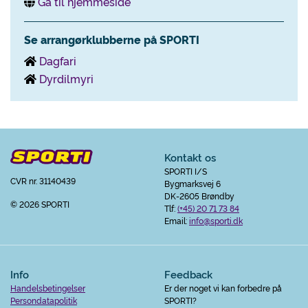
Gå til hjemmeside
Se arrangørklubberne på SPORTI
Dagfari
Dyrdilmyri
Kontakt os
SPORTI I/S
CVR nr. 31140439
Bygmarksvej 6
DK-2605 Brøndby
© 2026 SPORTI
Tlf:
(+45) 20 71 73 84
Email:
info@sporti.dk
Info
Feedback
Handelsbetingelser
Er der noget vi kan forbedre på
Persondatapolitik
SPORTI?