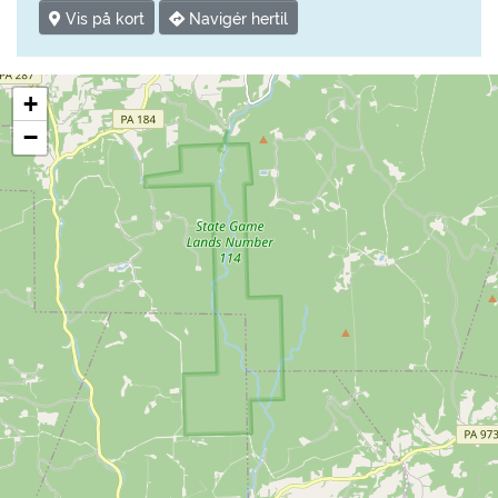
Vis på kort
Navigér hertil
+
−