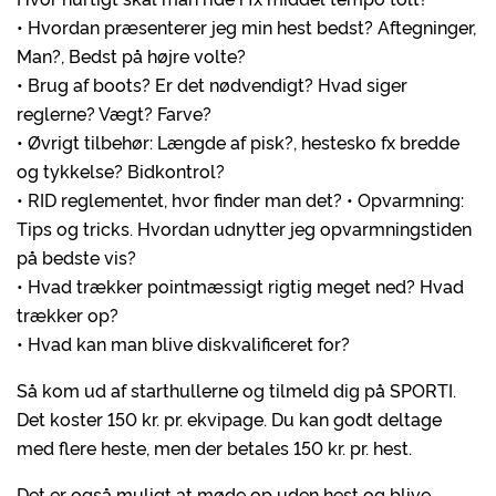
• Hvordan præsenterer jeg min hest bedst? Aftegninger,
Man?, Bedst på højre volte?
• Brug af boots? Er det nødvendigt? Hvad siger
reglerne? Vægt? Farve?
• Øvrigt tilbehør: Længde af pisk?, hestesko fx bredde
og tykkelse? Bidkontrol?
• RID reglementet, hvor finder man det? • Opvarmning:
Tips og tricks. Hvordan udnytter jeg opvarmningstiden
på bedste vis?
• Hvad trækker pointmæssigt rigtig meget ned? Hvad
trækker op?
• Hvad kan man blive diskvalificeret for?
Så kom ud af starthullerne og tilmeld dig på SPORTI.
Det koster 150 kr. pr. ekvipage. Du kan godt deltage
med flere heste, men der betales 150 kr. pr. hest.
Det er også muligt at møde op uden hest og blive