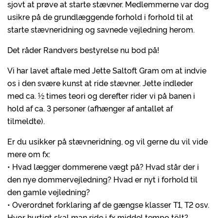
sjovt at prøve at starte stævner. Medlemmerne var dog
usikre på de grundlæggende forhold i forhold til at
starte stævneridning og savnede vejledning herom.
Det råder Randvers bestyrelse nu bod på!
Vi har lavet aftale med Jette Saltoft Gram om at indvie
os i den svære kunst at ride stævner. Jette indleder
med ca. ½ times teori og derefter rider vi på banen i
hold af ca. 3 personer (afhænger af antallet af
tilmeldte).
Er du usikker på stævneridning, og vil gerne du vil vide
mere om fx:
• Hvad lægger dommerene vægt på? Hvad står der i
den nye dommervejledning? Hvad er nyt i forhold til
den gamle vejledning?
• Overordnet forklaring af de gængse klasser T1, T2 osv.
Hvor hurtigt skal man ride i fx middel tempo tölt?