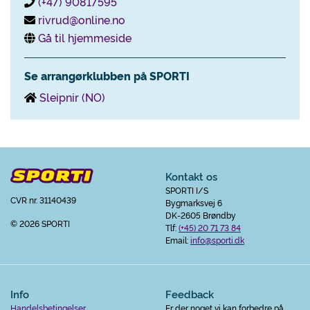
(+47) 90817595
rivrud@online.no
Gå til hjemmeside
Se arrangørklubben på SPORTI
Sleipnir (NO)
Kontakt os
SPORTI I/S
CVR nr. 31140439
Bygmarksvej 6
DK-2605 Brøndby
© 2026 SPORTI
Tlf:
(+45) 20 71 73 84
Email:
info@sporti.dk
Info
Feedback
Handelsbetingelser
Er der noget vi kan forbedre på