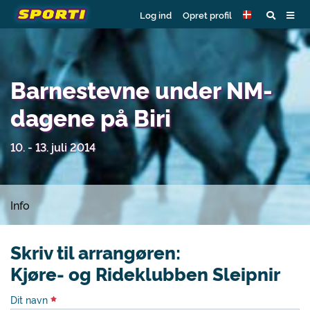
Log ind
Opret profil
Barnestevne under NM-
dagene på Biri
10. - 13. juli 2014
Info
Skriv til arrangøren:
Kjøre- og Rideklubben Sleipnir
Dit navn