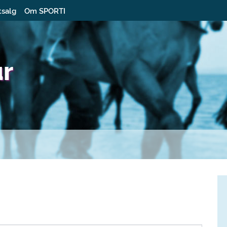
tsalg
Om SPORTI
ur