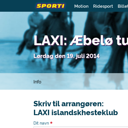
Motion
Ridesport
Bille
LAXI: Æbelø t
Lørdag den 19. juli 2014
Info
Skriv til arrangøren:
LAXI islandskhesteklub
Dit navn