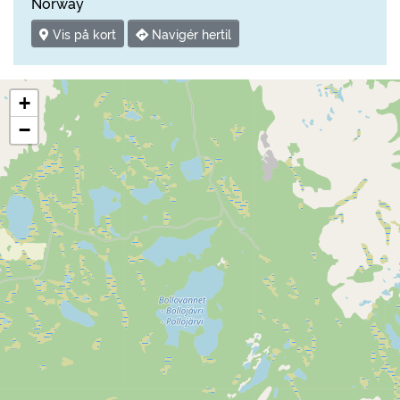
Norway
Vis på kort
Navigér hertil
+
−