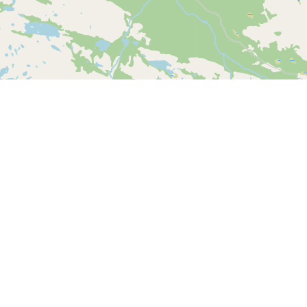
Leaflet
| ©
OpenStreetMap contributors
Kontakt os
SPORTI I/S
CVR nr. 31140439