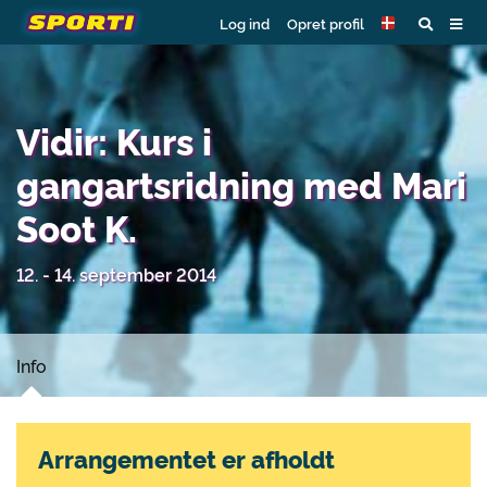
Log ind
Opret profil
Vidir: Kurs i
gangartsridning med Mari
Soot K.
12. - 14. september 2014
Info
Arrangementet er afholdt