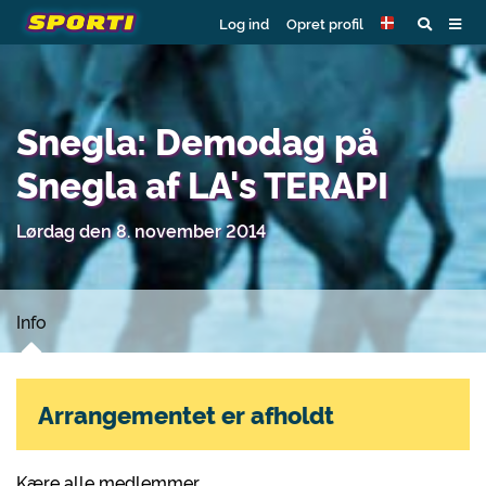
Log ind
Opret profil
Snegla: Demodag på
Snegla af LA's TERAPI
Lørdag den 8. november 2014
Info
Arrangementet er afholdt
Kære alle medlemmer