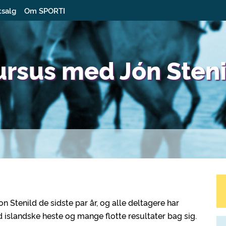
tsalg
Om SPORTI
ursus med Jón Steni
n Stenild de sidste par år, og alle deltagere har
 islandske heste og mange flotte resultater bag sig.