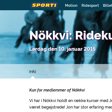
Motion
Ridesport
Bille
Nökkvi: Ridek
Lørdag den 10. januar 2015
Info
Kun for medlemmer af Nökkvi
Vi har i Nökkvi holdt en række kurser med Jo
været begejstrede! Jon har stor erfaring med