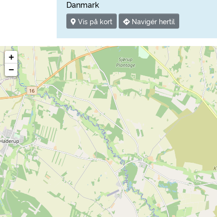
Danmark
Vis på kort
Navigér hertil
+
−