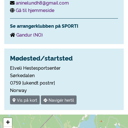
aninelundh8@gmail.com
Gå til hjemmeside
Se arrangørklubben på SPORTI
Gandur (NO)
Mødested/startsted
Elveli Hestesportsenter
Sørkedalen
0759 [ukendt postnr]
Norway
Vis på kort
Navigér hertil
+