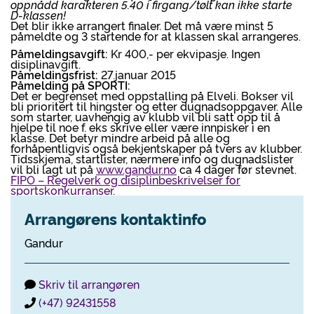
oppnådd karakteren 5.40 i firgang/tølt kan ikke starte
D-klassen!
Det blir ikke arrangert finaler. Det må være minst 5
påmeldte og 3 startende for at klassen skal arrangeres.
Påmeldingsavgift:
Kr 400,- per ekvipasje. Ingen
disiplinavgift.
Påmeldingsfrist:
27.januar 2015
Påmelding på SPORTI:
Det er begrenset med oppstalling på Elveli. Bokser vil
bli prioritert til hingster og etter dugnadsoppgaver. Alle
som starter, uavhengig av klubb vil bli satt opp til å
hjelpe til noe f. eks skrive eller være innpisker i en
klasse. Det betyr mindre arbeid på alle og
forhåpentligvis også bekjentskaper på tvers av klubber.
Tidsskjema, startlister, nærmere info og dugnadslister
vil bli lagt ut på
www.gandur.no
ca 4 dager før stevnet.
FIPO – Regelverk og disiplinbeskrivelser for
sportskonkurranser
.
Arrangørens kontaktinfo
Gandur
Skriv til arrangøren
(+47) 92431558