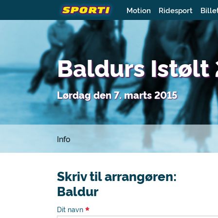
Motion
Ridesport
Bille
Baldurs Istølt
Lørdag den 7. marts 2015
Info
Skriv til arrangøren:
Baldur
Dit navn