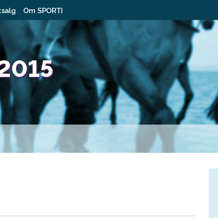
tsalg
Om SPORTI
 2015