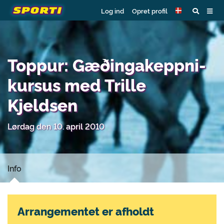
Log ind
Opret profil
Toppur: Gæðingakeppni-
kursus med Trille
Kjeldsen
Lørdag den 10. april 2010
Info
Arrangementet er afholdt