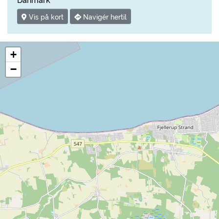
Vis på kort
Navigér hertil
+
−