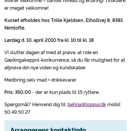
Alle er velkomne – uanset niveau og erfaring! Tilskuere
er meget velkomne!
Kurset afholdes hos Trille Kjeldsen, Elholtvej 8, 8581
Nimtofte.
Lørdag d. 10. april 2010 fra kl. 10 til kl. 18
Vi slutter dagen af med at prøve, at ride en
Gæðingakeppni-konkurrence, så du får mulighed for at
afprøve din nye viden og kundskaber.
Medbring selv mad + drikkevarer.
Pris: 350,00
- der er kun plads til 15 ryttere
.
Spørgsmål? Henvend dig til:
betina@toppur.dk
mobil:
50 49 50 27
Arrangørens kontaktinfo