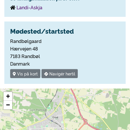
Landi-Askja
Mødested/startsted
Randbølgaard
Hærvejen 48
7183 Randbøl
Danmark
Vis på kort
Navigér hertil
+
−