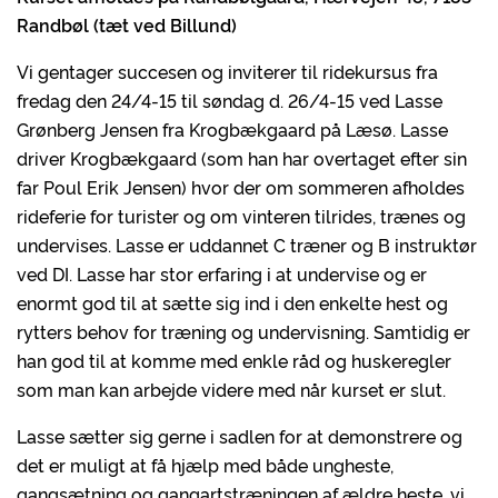
Randbøl (tæt ved Billund)
Vi gentager succesen og inviterer til ridekursus fra
fredag den 24/4-15 til søndag d. 26/4-15 ved Lasse
Grønberg Jensen fra Krogbækgaard på Læsø. Lasse
driver Krogbækgaard (som han har overtaget efter sin
far Poul Erik Jensen) hvor der om sommeren afholdes
rideferie for turister og om vinteren tilrides, trænes og
undervises. Lasse er uddannet C træner og B instruktør
ved DI. Lasse har stor erfaring i at undervise og er
enormt god til at sætte sig ind i den enkelte hest og
rytters behov for træning og undervisning. Samtidig er
han god til at komme med enkle råd og huskeregler
som man kan arbejde videre med når kurset er slut.
Lasse sætter sig gerne i sadlen for at demonstrere og
det er muligt at få hjælp med både ungheste,
gangsætning og gangartstræningen af ældre heste, vi