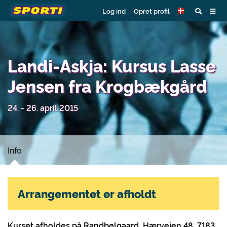
Log ind
Opret profil
Landi-Askja: Kursus Lasse
Jensen fra Krogbækgård
24. - 26. april 2015
Info
Arrangementet er afholdt
Kurset afholdes på Randbølgaard, Hærvejen 48, 7183