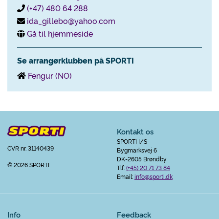
(+47) 480 64 288
ida_gillebo@yahoo.com
Gå til hjemmeside
Se arrangørklubben på SPORTI
Fengur (NO)
Kontakt os
SPORTI I/S
CVR nr. 31140439
Bygmarksvej 6
DK-2605 Brøndby
© 2026 SPORTI
Tlf:
(+45) 20 71 73 84
Email:
info@sporti.dk
Info
Feedback