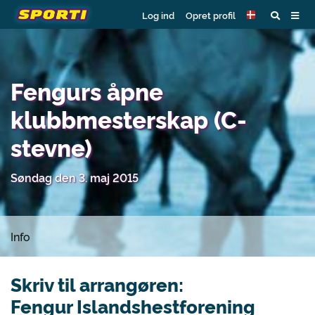
Log ind
Opret profil
Fengurs åpne
klubbmesterskap (C-
stevne)
Søndag den 3. maj 2015
Info
Skriv til arrangøren:
Fengur Islandshestforening