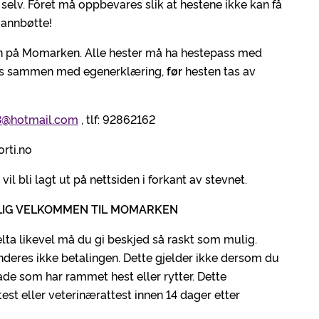
selv. Fôret må oppbevares slik at hestene ikke kan få
vannbøtte!
syn på Momarken. Alle hester må ha hestepass med
ises sammen med egenerklæring,
før
hesten tas av
3@hotmail.com
, tlf: 92862162
rti.no
il bli lagt ut på nettsiden i forkant av stevnet.
LIG VELKOMMEN TIL MOMARKEN
lta likevel må du gi beskjed så raskt som mulig.
underes ikke betalingen. Dette gjelder ikke dersom du
de som har rammet hest eller rytter. Dette
test eller veterinærattest innen 14 dager etter