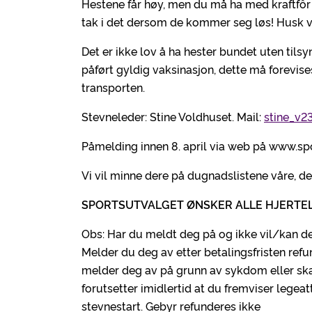
Hestene får høy, men du må ha med kraftfôr 
tak i det dersom de kommer seg løs! Husk 
Det er ikke lov å ha hester bundet uten til
påført gyldig vaksinasjon, dette må forev
transporten.
Stevneleder: Stine Voldhuset. Mail:
stine_v2
Påmelding innen 8. april via web på www.spo
Vi vil minne dere på dugnadslistene våre, de v
SPORTSUTVALGET ØNSKER ALLE HJERTE
Obs: Har du meldt deg på og ikke vil/kan de
Melder du deg av etter betalingsfristen ref
melder deg av på grunn av sykdom eller ska
forutsetter imidlertid at du fremviser legeat
stevnestart. Gebyr refunderes ikke