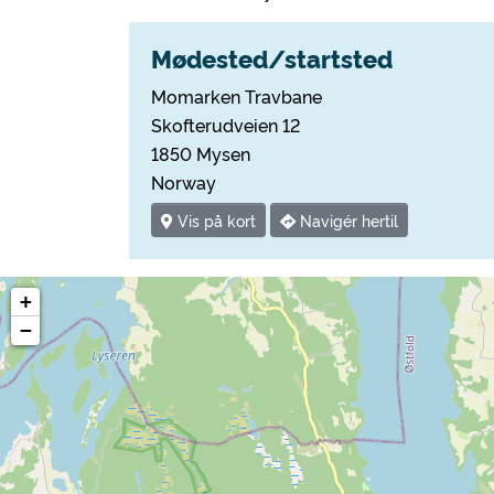
Mødested/startsted
Momarken Travbane
Skofterudveien 12
1850 Mysen
Norway
Vis på kort
Navigér hertil
+
−