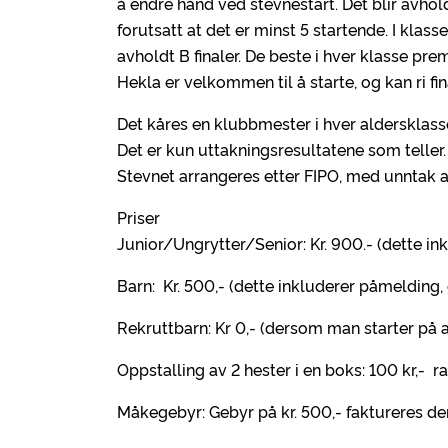
å endre hånd ved stevnestart. Det blir avhol
forutsatt at det er minst 5 startende. I klass
avholdt B finaler. De beste i hver klasse pre
Hekla er velkommen til å starte, og kan ri fin
Det kåres en klubbmester i hver aldersklass
Det er kun uttakningsresultatene som teller
Stevnet arrangeres etter FIPO, med unntak av
Priser
Junior/Ungrytter/Senior: Kr. 900.- (dette in
Barn: Kr. 500,- (dette inkluderer påmelding, 
Rekruttbarn: Kr 0,- (dersom man starter på 
Oppstalling av 2 hester i en boks: 100 kr,- r
Måkegebyr: Gebyr på kr. 500,- faktureres der