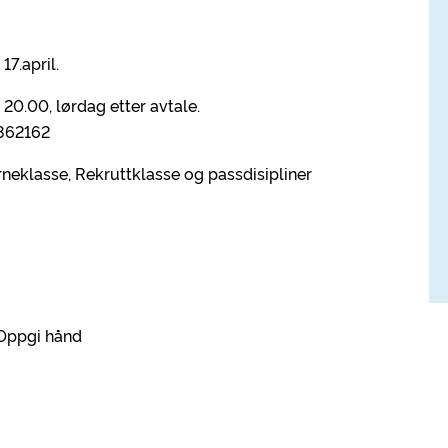
17.april.
 20.00, lørdag etter avtale.
2862162
arneklasse, Rekruttklasse og passdisipliner
 hånd
- Oppgi hånd