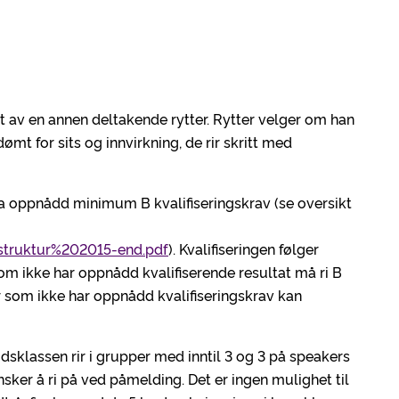
t av en annen deltakende rytter. Rytter velger om han
 dømt for sits og innvirkning, de rir skritt med
ha oppnådd minimum B kvalifiseringskrav (se oversikt
nestruktur%202015-end.pdf
). Kvalifiseringen følger
som ikke har oppnådd kvalifiserende resultat må ri B
er som ikke har oppnådd kvalifiseringskrav kan
tidsklassen rir i grupper med inntil 3 og 3 på speakers
er å ri på ved påmelding. Det er ingen mulighet til