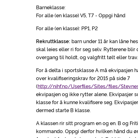
Barneklasse:
For alle (en klasse) V5, T7 - Oppgi hånd
For alle (en klasse): PP1, P2
Rekruttklasse:
barn under 11 år kan låne hes
skal leies eller ri for seg selv. Rytterene blir
overgang til holdt, og valgfritt tølt eller trav.
For å delta i sportsklasse A må ekvipasjen 
over kvalifiseringskrav for 2015 på side 7
(
http://nihf.no/Userfiles/Sites/files/Stev
ekvipasjen og ikke rytter alene. Ekvipasjer 
klasse for å kunne kvalifisere seg. Ekvipasj
dermed starte B klasse.
A klassen rir sitt program en og en. B og Fri
kommando. Oppgi derfor hvilken hånd du ønsk