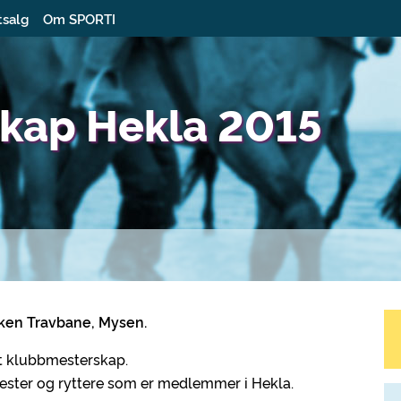
tsalg
Om SPORTI
kap Hekla 2015
rken Travbane, Mysen.
ytt klubbmesterskap.
shester og ryttere som er medlemmer i Hekla.