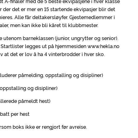
dt A-finaler med de 5 beste ekvipasjene i hver klasse
er der det er mer en 15 startende ekvipasjer blir det
mieres. Alle får deltakersløyfer. Gjestemedlemmer i
aler, men kan ikke bli kåret til klubbmester.
e utenom barneklassen (junior, ungrytter og senior).
. Startlister legges ut på hjemmesiden www.hekla.no
 at det er lov å ha 4 vinterbrodder i hver sko.
kluderer påmelding, oppstalling og disipliner)
oppstalling og disipliner)
allerede påmeldt hest)
abatt per hest
som boks ikke er rengjort før avreise.