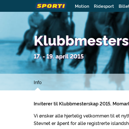
Motion
Ridesport
Bille
Klubbmesters
17. - 19. april 2015
Info
Inviterer til Klubbmesterskap 2015, Moma
Vi ønsker alle hjertelig velkommen til et n
Stevnet er åpent for alle registrerte island