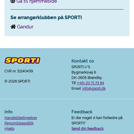
Gå til hjemmeside
Se arrangørklubben på SPORTI
Gandur
Kontakt os
SPORTI I/S
CVR nr. 31140439
Bygmarksvej 6
DK-2605 Brøndby
© 2026 SPORTI
Tlf:
(+45) 20 71 73 84
Email:
info@sporti.dk
Info
Feedback
Handelsbetingelser
Er der noget vi kan forbedre på
Persondatapolitik
SPORTI?
Hjælp
Send din feedback