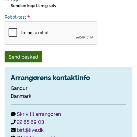
Send en kopi til mig selv
Robot-test
Send besked
Arrangørens kontaktinfo
Gandur
Danmark
Skriv til arrangøren
22 85 69 03
birt@live.dk