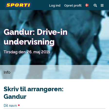
Log ind
Opret profil
Gandur: Drive-in
undervisning
Tirsdag den 26. maj 2015
Info
Skriv til arrangøren:
Gandur
Dit navn