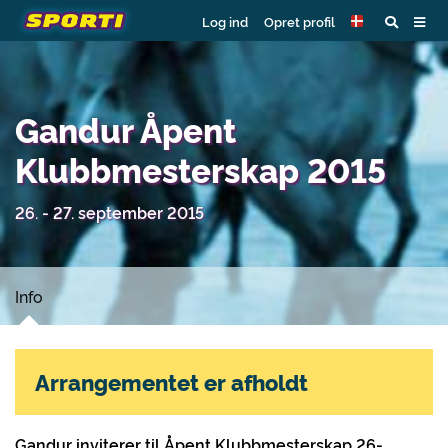
Log ind
Opret profil
Gandur Åpent
Klubbmesterskap 2015
26. - 27. september 2015
Info
Arrangementet er afholdt
Gandur inviterer til Åpent Klubbmesterskap 26-