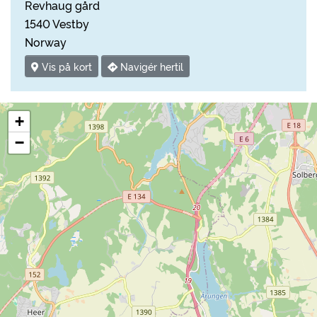
Revhaug gård
1540 Vestby
Norway
Vis på kort
Navigér hertil
+
−