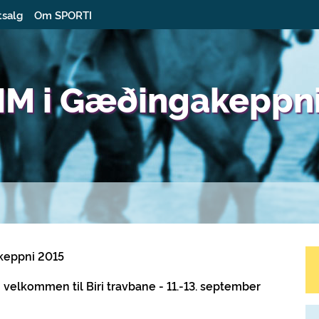
tsalg
Om SPORTI
NM i Gæðingakeppn
keppni 2015
 velkommen til Biri travbane - 11.-13. september