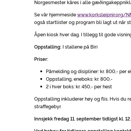
Norgesmester kåres i alle gæðingakeppniklass
Se vår hjemmeside
www.korksleipnir.org/
også startlister og program bli lagt ut når 
Åpen kiosk hver dag. I tillegg til gode vis
Oppstalling:
I stallene på Biri
Priser:
Påmelding og disipliner: kr. 800,- per 
Oppstalling, eneboks: kr. 800,-
2 i hver boks: kr. 450,- per hest
Oppstalling inkluderer høy og flis. Hvis du re
straffegebyr.
Innsjekk fredag 11. september tidligst kl. 12
Ved behov for tidligere oppstalling kontakt