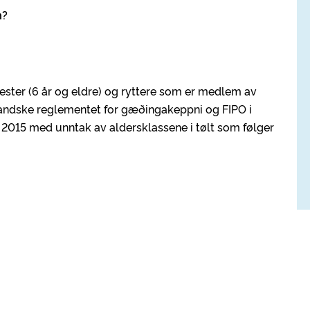
m?
shester (6 år og eldre) og ryttere som er medlem av
landske reglementet for gæðingakeppni og FIPO i
2015 med unntak av aldersklassene i tølt som følger