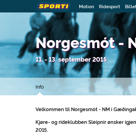
Motion
Ridesport
Bille
Norgesmót - 
11. - 13. september 2015
Info
Velkommen til Norgesmót - NM i Gæðinga
Kjøre- og rideklubben Sleipnir ønsker igjen
2015.