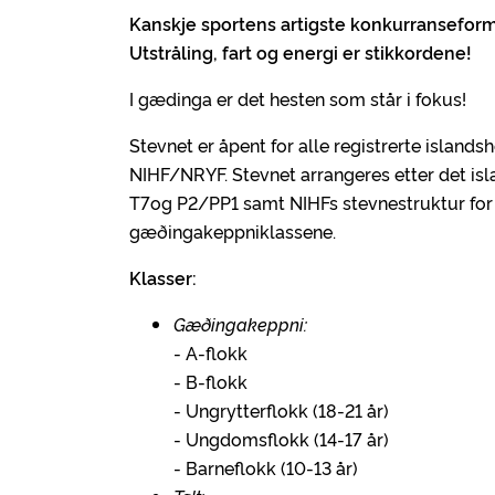
Kanskje sportens artigste konkurransefor
Utstråling, fart og energi er stikkordene!
I gædinga er det hesten som står i fokus!
Stevnet er åpent for alle registrerte island
NIHF/NRYF. Stevnet arrangeres etter det is
T7og P2/PP1 samt NIHFs stevnestruktur for 
gæðingakeppniklassene.
Klasser:
Gæðingakeppni:
- A-flokk
- B-flokk
- Ungrytterflokk (18-21 år)
- Ungdomsflokk (14-17 år)
- Barneflokk (10-13 år)