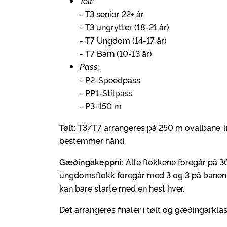
Tølt:
- T3 senior 22+ år
- T3 ungrytter (18-21 år)
- T7 Ungdom (14-17 år)
- T7 Barn (10-13 år)
Pass:
- P2-Speedpass
- PP1-Stilpass
- P3-150 m
Tølt:
T3/T7 arrangeres på 250 m ovalbane. Innti
bestemmer hånd.
Gæðingakeppni:
Alle flokkene foregår på 3
ungdomsflokk foregår med 3 og 3 på banen
kan bare starte med en hest hver.
Det arrangeres finaler i tølt og gæðingarkla