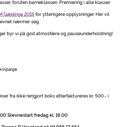
er, foruten barneklassen. Premiering i alle klasser.
NM Gædinga 2015
for ytterligere opplysninger. Her vil
stevnet nærmer seg.
ninger byr vi på god atmosfære og pauseunderholdning!
ekvipasje
iser fra ikke rengjort boks etterfaktureres kr. 500,- i
.00 Stevnestart fredag kl. 16.00.
 Rianne P. Vaagland på tlf 988 17 654