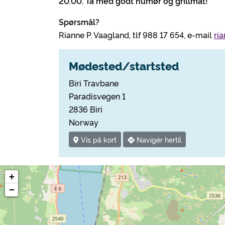
20.00. Ta med godt humør og grillmat!
Spørsmål?
Rianne P. Vaagland, tlf 988 17 654, e-mail
ri
Mødested/startsted
Biri Travbane
Paradisvegen 1
2836 Biri
Norway
Vis på kort
Navigér hertil
+
−