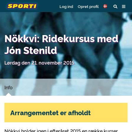
Log ind
Opret profil
Nökkvi: Ridekursus med
Jón Stenild
Lørdag den 21. november 2015
Info
Arrangementet er afholdt
Nökkvi holder igen i efteråret 2015 en række kurser