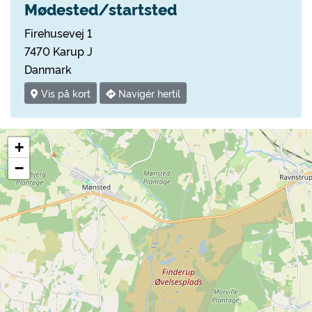
Mødested/startsted
Firehusevej 1
7470 Karup J
Danmark
Vis på kort
Navigér hertil
+
−