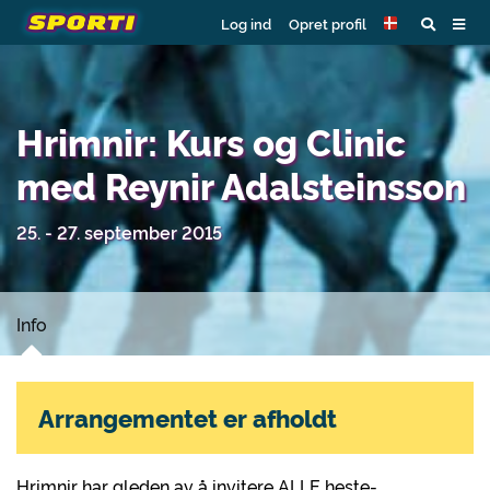
Log ind
Opret profil
Hrimnir: Kurs og Clinic
med Reynir Adalsteinsson
25. - 27. september 2015
Info
Arrangementet er afholdt
Hrimnir har gleden av å invitere ALLE heste-