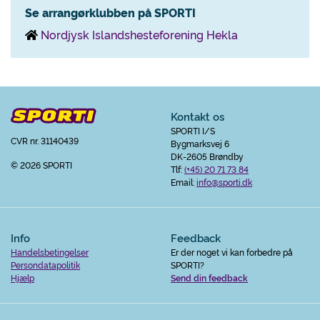
Se arrangørklubben på SPORTI
Nordjysk Islandshesteforening Hekla
Kontakt os
SPORTI I/S
CVR nr. 31140439
Bygmarksvej 6
DK-2605 Brøndby
© 2026 SPORTI
Tlf:
(+45) 20 71 73 84
Email:
info@sporti.dk
Info
Feedback
Handelsbetingelser
Er der noget vi kan forbedre på
Persondatapolitik
SPORTI?
Hjælp
Send din feedback