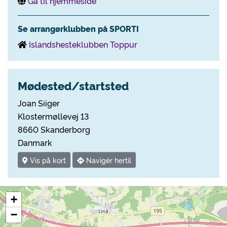
Gå til hjemmeside
Se arrangørklubben på SPORTI
Islandshesteklubben Toppur
Mødested/startsted
Joan Siiger
Klostermøllevej 13
8660 Skanderborg
Danmark
Vis på kort
Navigér hertil
+
−