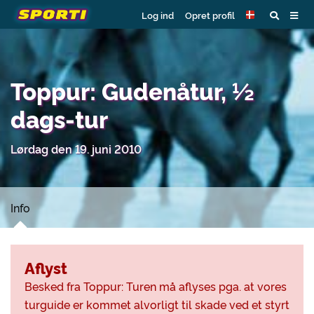
Log ind
Opret profil
Toppur: Gudenåtur, ½
dags-tur
Lørdag den 19. juni 2010
Info
Aflyst
Besked fra Toppur: Turen må aflyses pga. at vores
turguide er kommet alvorligt til skade ved et styrt