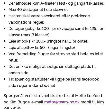
Der afholdes kun A-finaler i tølt- og gangartsklasser.
Max 40 deltager til hele stævnet.
Hesten skal være vaccineret efter gældende
vaccinations regler.
Deltager gebyr kr. 100,- pr ekvipage samt kr. 125,- pr
klasse (max. 3 klasser)
Leje af boks kr. 100,- (hingste har 1. prioritet)
Leje af spiltov kr. 50,- (ingen hingste)
Ved framelding 2 uger før stævne start betales intet
retur.
Det er ikke muligt at sælge sin deltagerplads til
anden side.
Tidsplan og startlister vil ligge på Nóri´s facebook
side i ugen inden stævnet
Spørgsmål vedr. stævnet skal rettes til Mette Koefoed
og Kim Bugge, e-mail
mette@team-no.dk
mobil til Kim
24679145