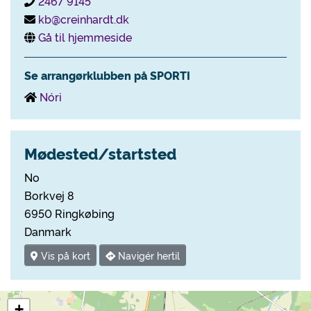
2467 9145
kb@creinhardt.dk
Gå til hjemmeside
Se arrangørklubben på SPORTI
Nóri
Mødested/startsted
No
Borkvej 8
6950 Ringkøbing
Danmark
Vis på kort
Navigér hertil
+