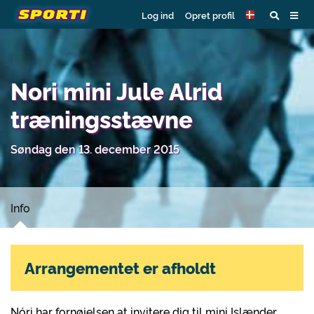
Log ind
Opret profil
Nori mini Jule Alrid
træningsstævne
Søndag den 13. december 2015
Info
Arrangementet er afholdt
Nóri har fornøjelsen at invitere dig til mini Islænder