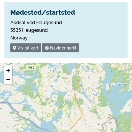
Mødested/startsted
Akdsal ved Haugesund
5535 Haugesund
Norway
Vis på kort
Navigér hertil
+
−