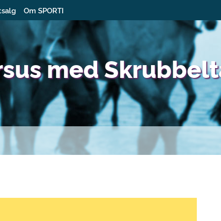
tsalg
Om SPORTI
ursus med Skrubbel