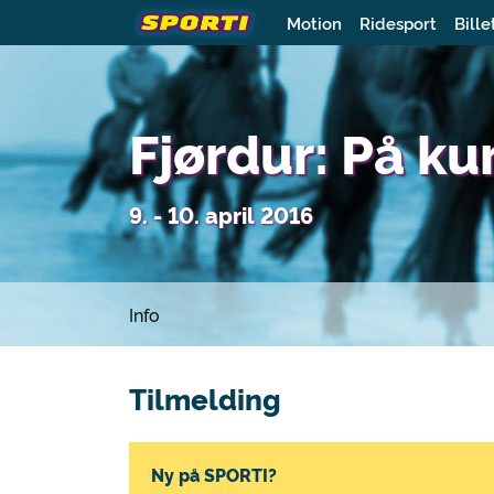
Motion
Ridesport
Bille
Fjørdur: På k
9. - 10. april 2016
Info
Tilmelding
Ny på SPORTI?