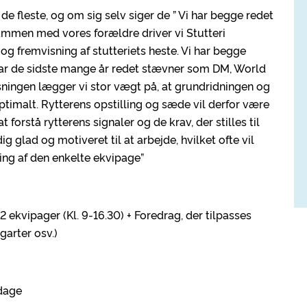
de fleste, og om sig selv siger de ” Vi har begge redet
sammen med vores forældre driver vi Stutteri
 og fremvisning af stutteriets heste. Vi har begge
ar de sidste mange år redet stævner som DM, World
isningen lægger vi stor vægt på, at grundridningen og
ptimalt. Rytterens opstilling og sæde vil derfor være
t forstå rytterens signaler og de krav, der stilles til
 glad og motiveret til at arbejde, hvilket ofte vil
ing af den enkelte ekvipage”
2 ekvipager (Kl. 9-16.30) + Foredrag, der tilpasses
garter osv.)
 dage