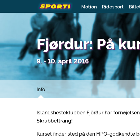
Motion
Ridesport
Bille
Fjørdur: På k
9. - 10. april 2016
Info
Islandshesteklubben Fjörður har fornøjelsen 
Skrubbeltrang!
Kurset finder sted på den FIPO-godkendte ba