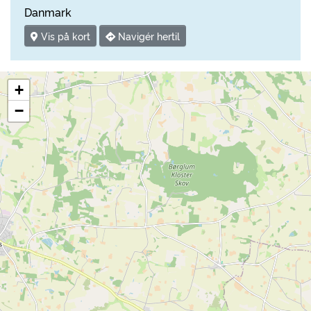
Danmark
Vis på kort
Navigér hertil
+
−