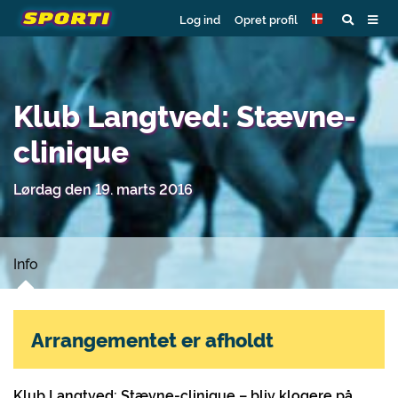
Log ind
Opret profil
Klub Langtved: Stævne-
clinique
Lørdag den 19. marts 2016
Info
Arrangementet er afholdt
Klub Langtved: Stævne-clinique – bliv klogere på