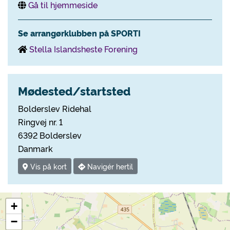
Gå til hjemmeside
Se arrangørklubben på SPORTI
Stella Islandsheste Forening
Mødested/startsted
Bolderslev Ridehal
Ringvej nr. 1
6392 Bolderslev
Danmark
Vis på kort
Navigér hertil
+
−