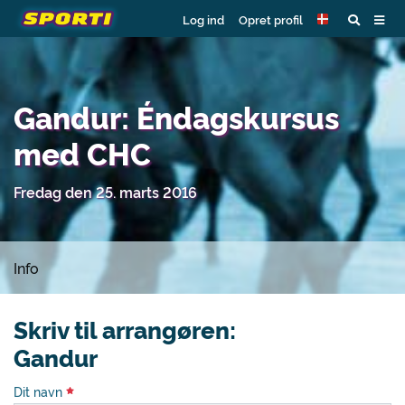
Log ind
Opret profil
Gandur: Éndagskursus
med CHC
Fredag den 25. marts 2016
Info
Skriv til arrangøren:
Gandur
Dit navn