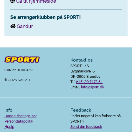
Gå til hjemmeside
Se arrangørklubben på SPORTI
Gandur
Kontakt os
SPORTI I/S
CVR nr. 31140439
Bygmarksvej 6
DK-2605 Brøndby
© 2026 SPORTI
Tlf:
(+45) 20 71 73 84
Email:
info@sporti.dk
Info
Feedback
Handelsbetingelser
Er der noget vi kan forbedre på
Persondatapolitik
SPORTI?
Hjælp
Send din feedback