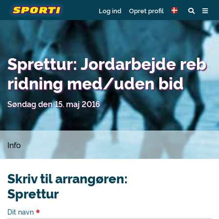
Log ind
Opret profil
Sprettur: Jordarbejde reb
ridning med/uden bid
Søndag den 15. maj 2016
Info
Skriv til arrangøren:
Sprettur
Dit navn