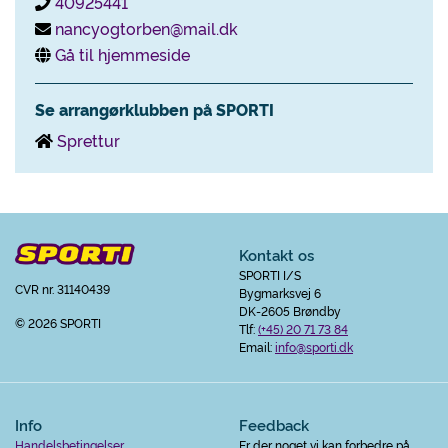
40925441
nancyogtorben@mail.dk
Gå til hjemmeside
Se arrangørklubben på SPORTI
Sprettur
Kontakt os
SPORTI I/S
CVR nr. 31140439
Bygmarksvej 6
DK-2605 Brøndby
© 2026 SPORTI
Tlf:
(+45) 20 71 73 84
Email:
info@sporti.dk
Info
Feedback
Handelsbetingelser
Er der noget vi kan forbedre på