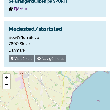
Se arrangørklubben på SPORTI
Fjörður
Mødested/startsted
Bowl'n'fun Skive
7800 Skive
Danmark
Vis på kort
Navigér hertil
+
−