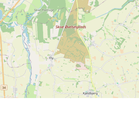
Leaflet
| ©
OpenStreetMap contributors