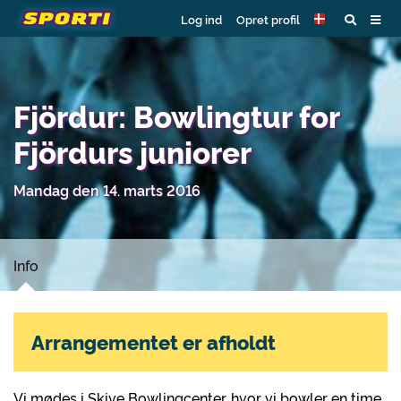
Log ind
Opret profil
Fjördur: Bowlingtur for
Fjördurs juniorer
Mandag den 14. marts 2016
Info
Arrangementet er afholdt
Vi mødes i Skive Bowlingcenter, hvor vi bowler en time.